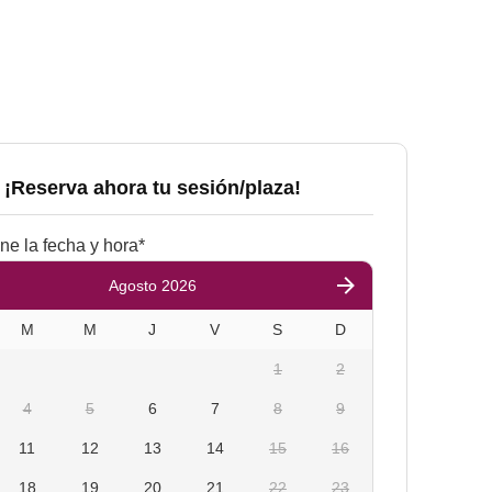
¡Reserva ahora tu sesión/plaza!
ne la fecha y hora
*
Agosto 2026
M
M
J
V
S
D
1
2
4
5
6
7
8
9
11
12
13
14
15
16
18
19
20
21
22
23