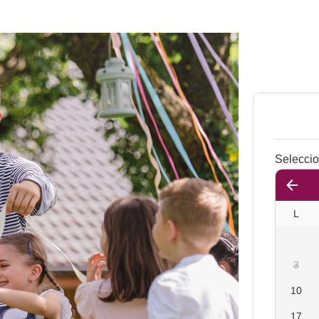
Seleccio
L
3
10
17